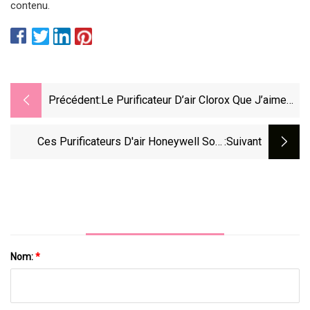
contenu.
Précédent:
Le Purificateur D’air Clorox Que J’aime
Est En Vente Sur Amazon
Ces Purificateurs D'air Honeywell Sont
:suivant
Jusqu'à 47 % De Réduction En Ce Moment
Nom:
*