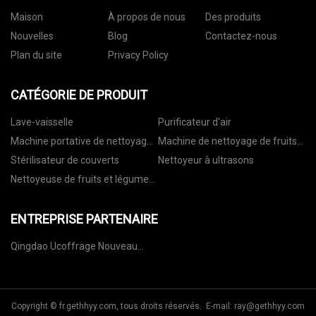
Maison
À propos de nous
Des produits
Nouvelles
Blog
Contactez-nous
Plan du site
Privacy Policy
CATÉGORIE DE PRODUIT
Lave-vaisselle
Purificateur d'air
Machine portative de nettoyage
Machine de nettoyage de fruits
de fruits et légumes
et légumes de bureau
Stérilisateur de couverts
Nettoyeur à ultrasons
Nettoyeuse de fruits et légumes
murale
ENTREPRISE PARTENAIRE
Qingdao Ucoffrage Nouveau
Bâtiment Matériaux Cie., Ltd
Copyright © fr.gethhyy.com, tous droits réservés. E-mail:
ray@gethhyy.com