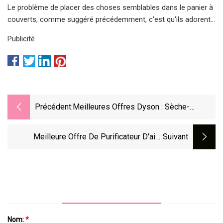
Le problème de placer des choses semblables dans le panier à
couverts, comme suggéré précédemment, c'est qu'ils adorent...
Publicité
Précédent:
Meilleures Offres Dyson : Sèche-
Cheveux, Ventilateurs Et Aspirateurs
Sans Fil
Meilleure Offre De Purificateur D'air :
:suivant
Obtenez Jusqu'à 23 % De Réduction Sur
Les Purificateurs D'air Dyson Sur Amazon
Nom:
*