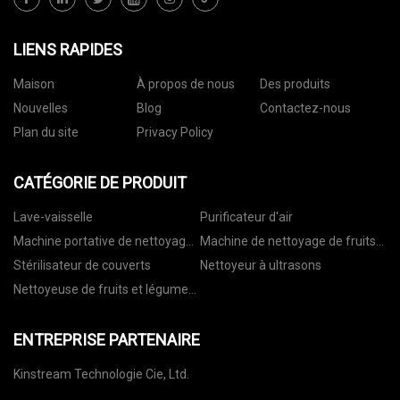
LIENS RAPIDES
Maison
À propos de nous
Des produits
Nouvelles
Blog
Contactez-nous
Plan du site
Privacy Policy
CATÉGORIE DE PRODUIT
Lave-vaisselle
Purificateur d'air
Machine portative de nettoyage
Machine de nettoyage de fruits
de fruits et légumes
et légumes de bureau
Stérilisateur de couverts
Nettoyeur à ultrasons
Nettoyeuse de fruits et légumes
murale
ENTREPRISE PARTENAIRE
Kinstream Technologie Cie, Ltd.