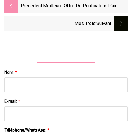
Précédent:
Meilleure Offre De Purificateur D'air :
Obtenez Jusqu'à 23 % De Réduction Sur
Les Purificateurs D'air Dyson Sur
Mes Trois
:suivant
Amazon
Nom:
*
E-mail:
*
Téléphone/WhatsApp:
*